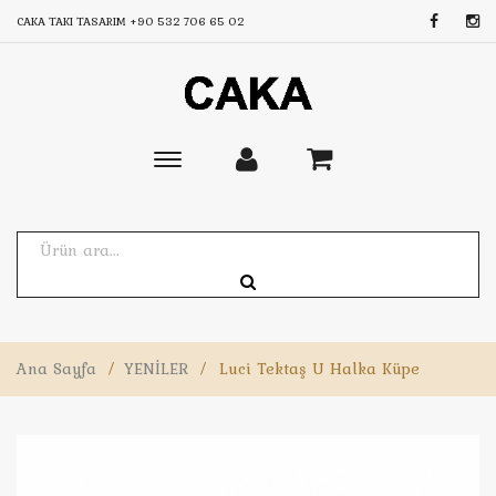
CAKA TAKI TASARIM
+90 532 706 65 02
Toggle
main
navigation
Ana Sayfa
/
YENİLER
/
Luci Tektaş U Halka Küpe