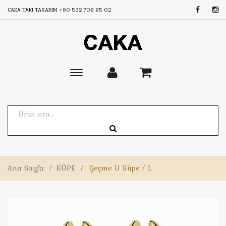
CAKA TAKI TASARIM
+90 532 706 65 02
Toggle
main
navigation
Ana Sayfa
/
KÜPE
/
Geçme U Küpe / L