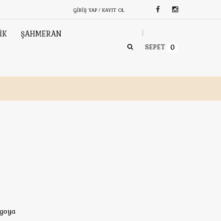
GIRIŞ YAP / KAYIT OL
İK
ŞAHMERAN
SEPET
0
rgoya