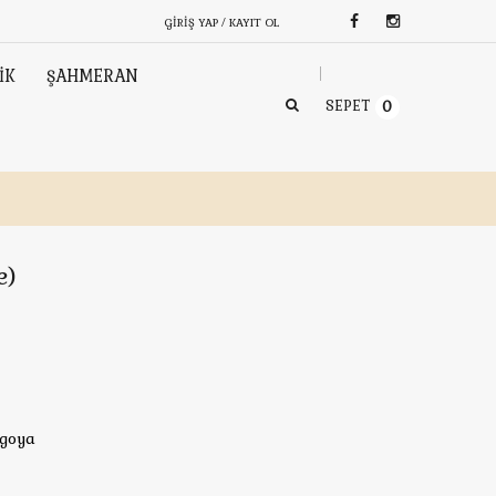
GIRIŞ YAP / KAYIT OL
İK
ŞAHMERAN
SEPET
0
e)
rgoya