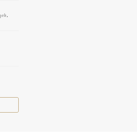
şek
,