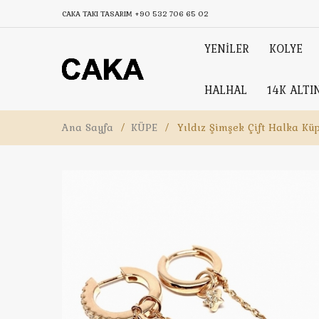
CAKA TAKI TASARIM
+90 532 706 65 02
YENİLER
KOLYE
HALHAL
14K ALTI
Ana Sayfa
/
KÜPE
/
Yıldız Şimşek Çift Halka Kü