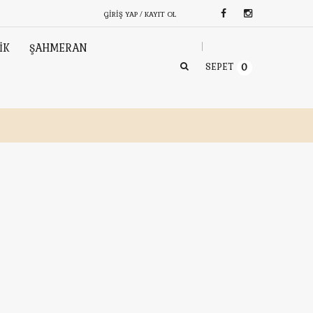
GIRIŞ YAP / KAYIT OL
İK
ŞAHMERAN
SEPET
0