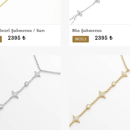
Bezel Şahmeran / Sarı
Mia Şahmeran
2395 ₺
2395 ₺
İNCELE