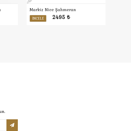
ı
Markiz Nice Şahmeran
2495 ₺
İNCELE
un.