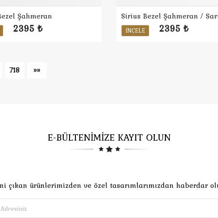
 Bezel Şahmeran
Sirius Bezel Şahmeran / Sar
2395 ₺
2395 ₺
İNCELE
718
»»
E-BÜLTENİMİZE KAYIT OLUN
ni çıkan ürünlerimizden ve özel tasarımlarımızdan haberdar ol