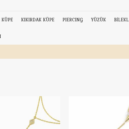
KÜPE
KIKIRDAK KÜPE
PIERCING
YÜZÜK
BİLEKL
N