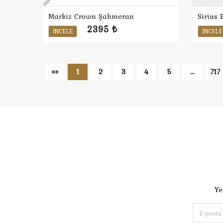
Markiz Crown Şahmeran
Sirius
2395 ₺
İNCELE
İNCELE
««
1
2
3
4
5
...
717
Ye