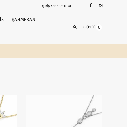
GIRIŞ YAP / KAYIT OL
İK
ŞAHMERAN
SEPET
0