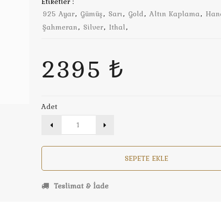
Etiketler :
925 Ayar
,
Gümüş
,
Sarı
,
Gold
,
Altın Kaplama
,
Han
Şahmeran
,
Silver
,
Ithal
,
2395 ₺
Adet
SEPETE EKLE
Teslimat & İade