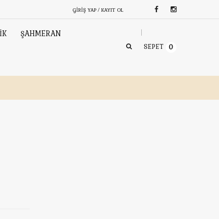
GIRIŞ YAP / KAYIT OL
İK
ŞAHMERAN
SEPET
0