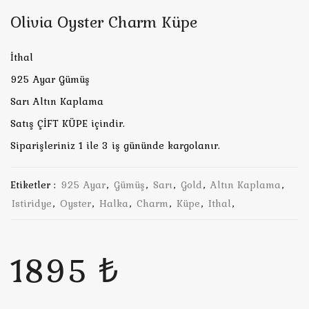
Olivia Oyster Charm Küpe
İthal
925 Ayar Gümüş
Sarı Altın Kaplama
Satış ÇİFT KÜPE içindir.
Siparişleriniz 1 ile 3 iş gününde kargolanır.
Etiketler :
925 Ayar
,
Gümüş
,
Sarı
,
Gold
,
Altın Kaplama
,
Istiridye
,
Oyster
,
Halka
,
Charm
,
Küpe
,
Ithal
,
1895 ₺