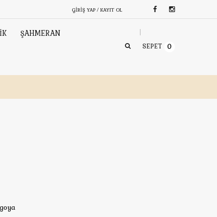
GIRIŞ YAP / KAYIT OL
İK
ŞAHMERAN
SEPET
0
rgoya