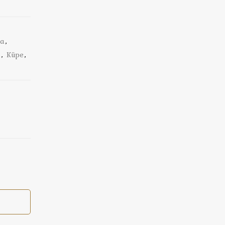
ma
,
n
,
Küpe
,