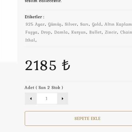
teslim edilecektir.
Etiketler :
925 Ayar
,
Gümüş
,
Silver
,
Sarı
,
Gold
,
Altın Kapla
Fuşya
,
Drop
,
Damla
,
Kurşun
,
Bullet
,
Zincir
,
Chai
Ithal
,
2185 ₺
Adet ( Son 2 Stok )
SEPETE EKLE