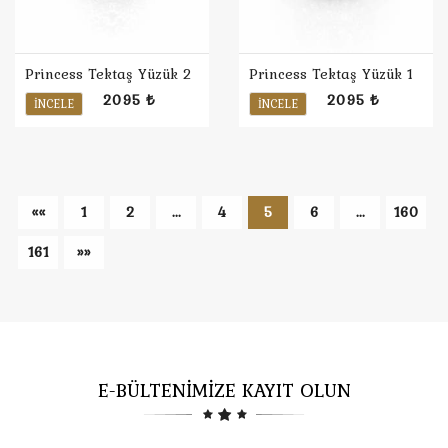
Princess Tektaş Yüzük 2
Princess Tektaş Yüzük 1
2095 ₺
2095 ₺
İNCELE
İNCELE
««
1
2
...
4
5
6
...
160
161
»»
E-BÜLTENİMİZE KAYIT OLUN